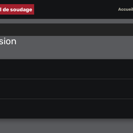
el de soudage
Accuei
sion