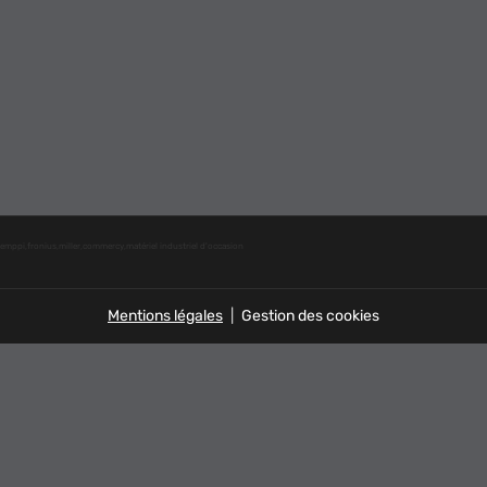
,kemppi,fronius,miller,commercy,matériel industriel d'occasion
Mentions légales
Gestion des cookies